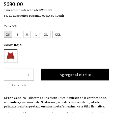
$690.00
3
meses sin intereses de
$230.00
5% de descuento
pagando con A convenir
Talla:
XS
XS
S
M
L
XL
XXL
Color:
Rojo
5
en stock
El Top Cahelco Paliacate es una pieza única inspirada en la estética boho-
romántica y meximalista. Su diseño parte del clásico estampado de
paliacate, reinterpretado en una silueta femenina, versátil y llamativa.