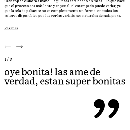
Cada top se elabora a mano —aquí nada está hecho en masa— lo que hace
que el proceso sea más lento y especial. El estampado puede variar, ya
que la tela de paliacate no es completamente uniforme; en todos los
colores disponibles puedes ver las variaciones naturales de cada pieza.
Perfecto para looks casuales, festivales, citas, capas con camisas o sacos,
Ver más
y también para combinaciones más elevadas. Puedes usarlo como
chaleco o como blusa.
CUIDADO DE LA PRENDA
Para conservar los colores y la forma:
1 / 3
oye bonita! las ame de
Lavar a mano o en ciclo delicado con prendas similares.
”
verdad, estan super bonitas
No usar cloro.
Secar a la sombra.
Planchar tibio por el revés.
MATERIAL Y FIT
Material:
algodón tipo paliacate
Fit:
ajustado en busto, ligeramente suelto en cintura