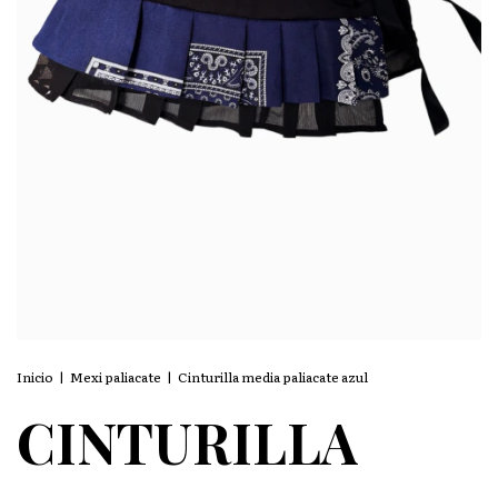
Inicio
|
Mexi paliacate
|
Cinturilla media paliacate azul
CINTURILLA