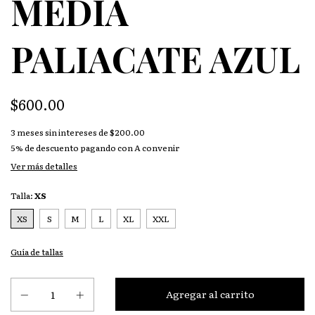
MEDIA
PALIACATE AZUL
$600.00
3
meses sin intereses de
$200.00
5% de descuento
pagando con A convenir
Ver más detalles
Talla:
XS
XS
S
M
L
XL
XXL
Guía de tallas