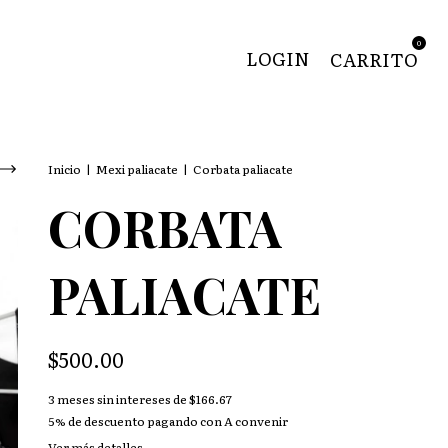
0
LOGIN
CARRITO
Inicio
|
Mexi paliacate
|
Corbata paliacate
CORBATA
PALIACATE
$500.00
3
meses sin intereses de
$166.67
5% de descuento
pagando con A convenir
Ver más detalles