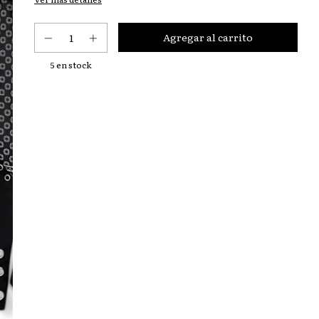
5
en stock