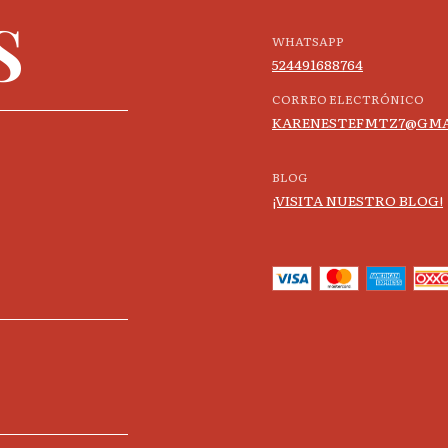
S
WHATSAPP
524491688764
CORREO ELECTRÓNICO
KARENESTEFMTZ7@GMA
BLOG
¡VISITA NUESTRO BLOG!