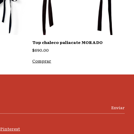
B
Top chaleco paliacate MORADO
$
$690.00
C
Comprar
Pinterest