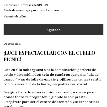
3
meses sin intereses de
$133.33
5% de descuento
pagando con A convenir
Ver más detalles
Descripción
¡LUCE ESPECTACULAR CON EL CUELLO
PICNIC!
Este
cuello sobrepuesto
es la combinación perfecta de
estilo y diversión. Con
tela de cuadros
que grita "¡día de
campo!", y un
detalle de encaje y ojillos
que te hará sentir
como la más chic de la fiesta, ¡no podrás resistirte!
Imagina llevarlo a una reunión con amigos o a un picnic
donde todos te pregunten: "¿Dónde lo compraste?".
¡Prepárate para ser el centro de atención y sacar sonrisas
por doquier!