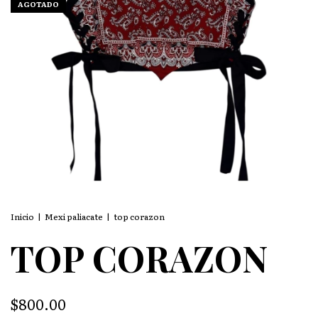
AGOTADO
Inicio
|
Mexi paliacate
|
top corazon
TOP CORAZON
$800.00