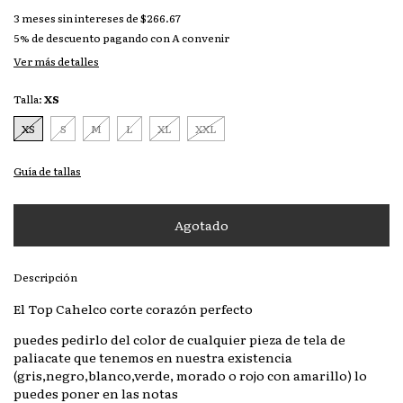
3
meses sin intereses de
$266.67
5% de descuento
pagando con A convenir
Ver más detalles
Talla:
XS
XS
S
M
L
XL
XXL
Guía de tallas
Descripción
El Top Cahelco corte corazón perfecto
puedes pedirlo del color de cualquier pieza de tela de
paliacate que tenemos en nuestra existencia
(gris,negro,blanco,verde, morado o rojo con amarillo) lo
puedes poner en las notas